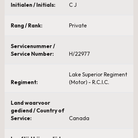
Initialen / Initials:
C J
Rang / Rank:
Private
Servicenummer /
Service Number:
H/22977
Lake Superior Regiment
Regiment:
(Motor) - R.C.I.C.
Land waarvoor
gediend / Country of
Service:
Canada