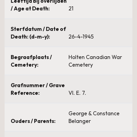
Leeftijd bij overlijden
/ Age at Death:
21
Sterfdatum / Date of
Death: (d-m-y):
26-4-1945
Begraafplaats /
Holten Canadian War
Cemetery:
Cemetery
Grafnummer / Grave
Reference:
VI. E. 7.
George & Constance
Ouders / Parents:
Belanger