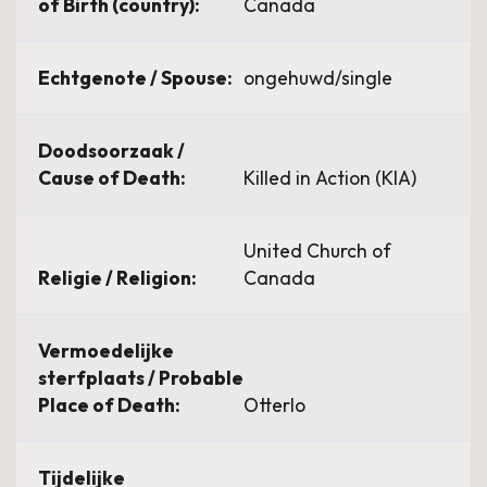
of Birth (country):
Canada
Echtgenote / Spouse:
ongehuwd/single
Doodsoorzaak /
Cause of Death:
Killed in Action (KIA)
United Church of
Religie / Religion:
Canada
Vermoedelijke
sterfplaats / Probable
Place of Death:
Otterlo
Tijdelijke