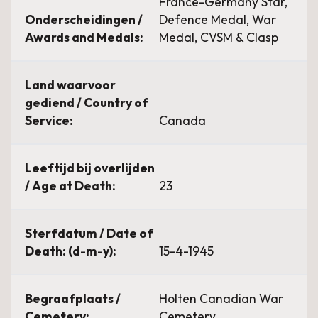
France-Germany Star,
Onderscheidingen /
Defence Medal, War
Awards and Medals:
Medal, CVSM & Clasp
Land waarvoor
gediend / Country of
Service:
Canada
Leeftijd bij overlijden
/ Age at Death:
23
Sterfdatum / Date of
Death: (d-m-y):
15-4-1945
Begraafplaats /
Holten Canadian War
Cemetery:
Cemetery