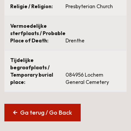
Religie / Religion:
Presbyterian Church
Vermoedelijke
sterfplaats / Probable
Place of Death:
Drenthe
Tijdelijke
begraafplaats /
Temporary burial
084956 Lochem
place:
General Cemetery
Ga terug / Go Back