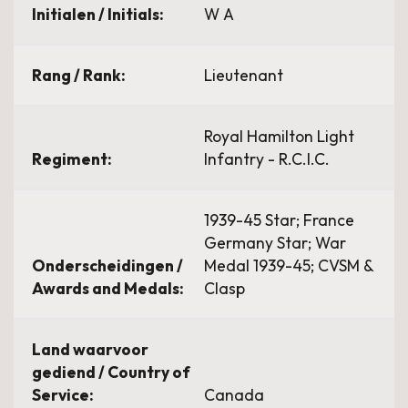
Initialen / Initials:
W A
Rang / Rank:
Lieutenant
Royal Hamilton Light
Regiment:
Infantry - R.C.I.C.
1939-45 Star; France
Germany Star; War
Onderscheidingen /
Medal 1939-45; CVSM &
Awards and Medals:
Clasp
Land waarvoor
gediend / Country of
Service:
Canada