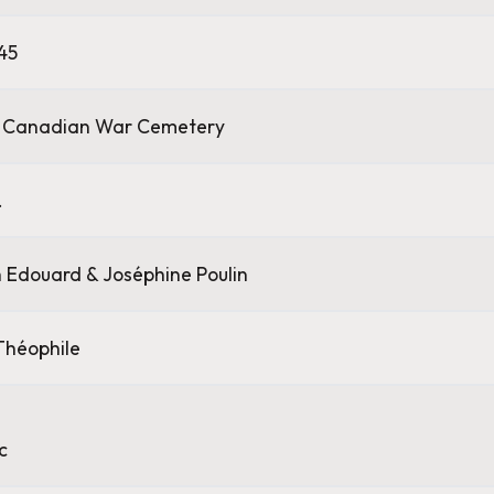
45
n Canadian War Cemetery
.
 Edouard & Joséphine Poulin
Théophile
c