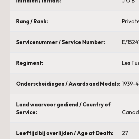
Initialen / Initials:
J O B
Rang / Rank:
Privat
Servicenummer / Service Number:
E/1524
Regiment:
Les Fus
Onderscheidingen / Awards and Medals:
1939-4
Land waarvoor gediend / Country of
Service:
Canad
Leeftijd bij overlijden / Age at Death:
27