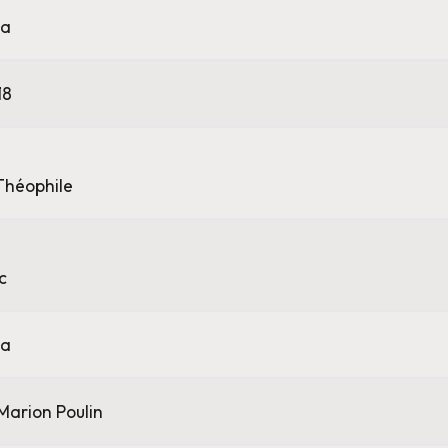
a
18
Théophile
c
a
Marion Poulin