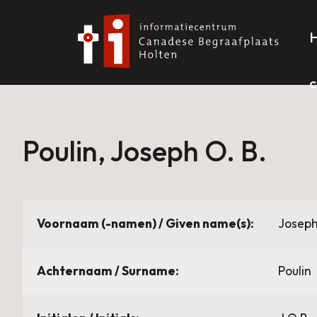
c
Poulin, Joseph O. B.
Voornaam (-namen) / Given name(s):
Joseph
Achternaam / Surname:
Poulin