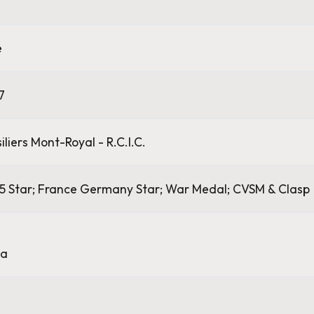
e
7
iliers Mont-Royal - R.C.I.C.
5 Star; France Germany Star; War Medal; CVSM & Clasp
a