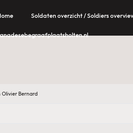
Home
Soldaten overzicht / Soldiers overvie
anadesebegraafplaatsholten.nl
 Olivier Bernard