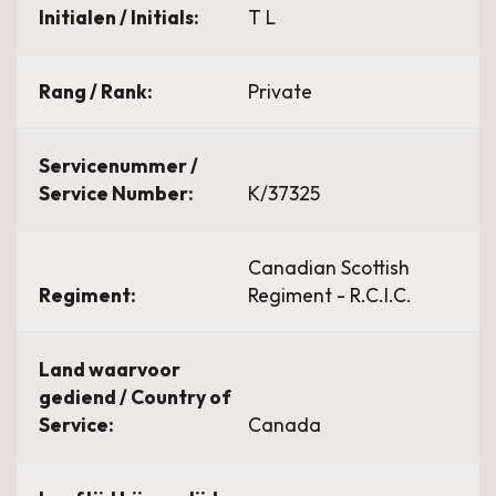
Initialen / Initials:
T L
Rang / Rank:
Private
Servicenummer /
Service Number:
K/37325
Canadian Scottish
Regiment:
Regiment - R.C.I.C.
Land waarvoor
gediend / Country of
Service:
Canada