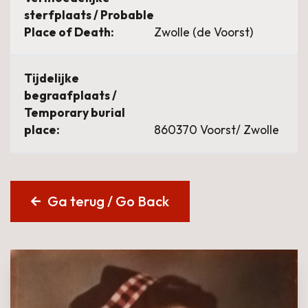
sterfplaats / Probable
Place of Death:
Zwolle (de Voorst)
Tijdelijke
begraafplaats /
Temporary burial
place:
860370 Voorst/ Zwolle
Ga terug / Go Back